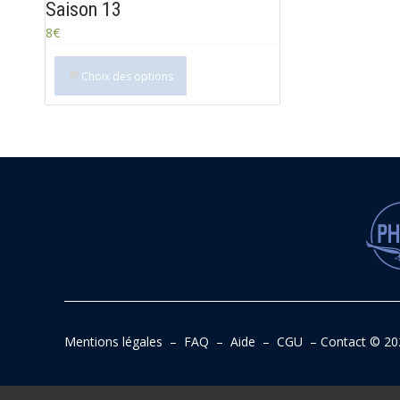
Saison 13
8
€
Choix des options
Mentions légales
–
FAQ
–
Aide
–
CGU
–
Contact
© 20