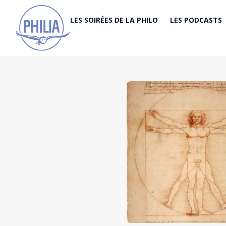
Philia Bruxelles Rejoignez Philia Bruxelles ! Facebook Youtube
LES SOIRÉES DE LA PHILO
LES PODCASTS
Instagram Les Soirées de la Philo se déroulent à Bruxelles
selon un calendrier défini en début d’année. Les rencontres
s’articulent autour de la projection des Soirées de la Philo
enregistrées à Paris avec François-Xavier Bellamy, puis
débouchent généralement sur un verre partagé autour de la
question du […]