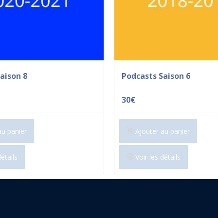
aison 8
Podcasts Saison 6
30
€
au panier
Ajouter au panier
étails
Voir les détails