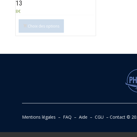
13
8
€
Choix des options
Mentions légales
–
FAQ
–
Aide
–
CGU
–
Contact
© 20