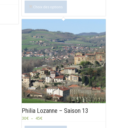
Choix des options
Philia Lozanne – Saison 13
30
€
–
45
€