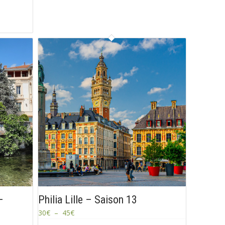
–
Philia Lille – Saison 13
30
€
–
45
€