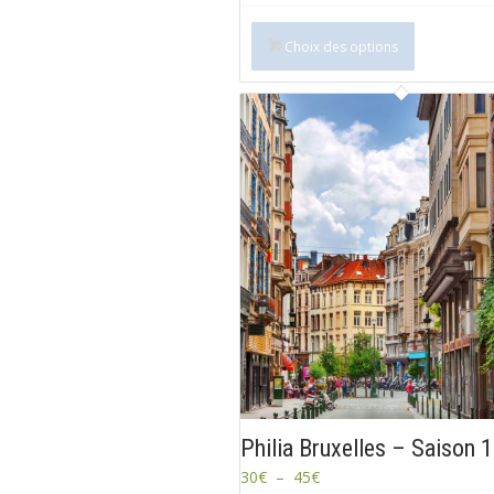
Choix des options
Philia Bruxelles – Saison 
30
€
–
45
€