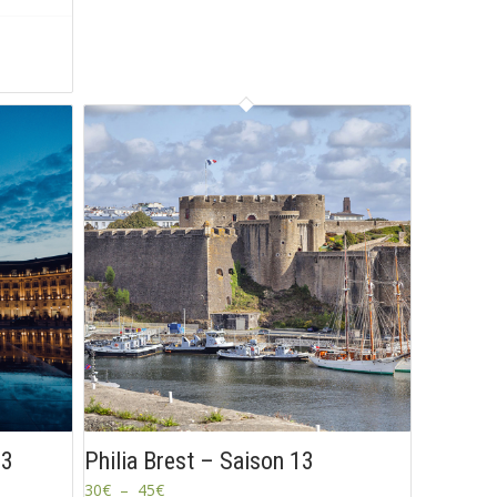
13
Philia Brest – Saison 13
30
€
–
45
€