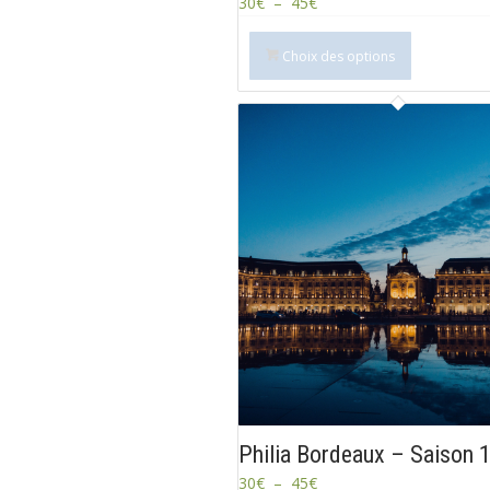
30
€
–
45
€
Choix des options
Philia Bordeaux – Saison 
30
€
–
45
€