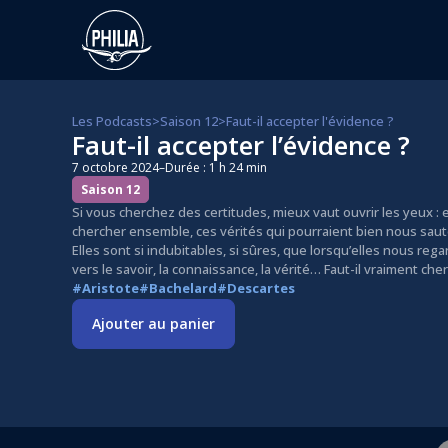
Les Podcasts
>
Saison 12
>
Faut-il accepter l'évidence ?
Faut-il accepter l’évidence ?
7 octobre 2024
–
Durée : 1 h 24 min
Saison 12
Si vous cherchez des certitudes, mieux vaut ouvrir les yeux : 
chercher ensemble, ces vérités qui pourraient bien nous saut
Elles sont si indubitables, si sûres, que lorsqu’elles nous re
vers le savoir, la connaissance, la vérité… Faut-il vraiment cher
#Aristote
#Bachelard
#Descartes
Ajouter au panier