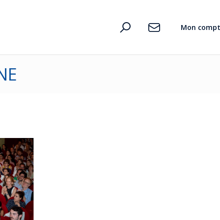
D’où vient le pouvoir des mots ?
Mon compt
NE
n
te