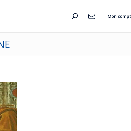
Mon compt
NE
n
te