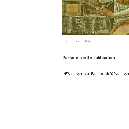
Philia Bruxelles Rejoignez Philia Bruxelles ! Facebook Youtube
Instagram Les Soirées de la Philo se déroulent à Bruxelles
selon un calendrier défini en début d’année. Les rencontres
s’articulent autour de la projection des Soirées de la Philo
enregistrées à Paris avec François-Xavier Bellamy, puis
débouchent généralement sur un verre partagé autour de la
question du […]
6 septembre 2024
Partager cette publication
Partager sur Facebook
Partager