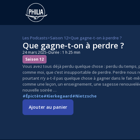
Les Podcasts
>
Saison 12
>
Que gagne-t-on à perdre ?
Que gagne-t-on à perdre ?
24 mars 2025
–
Durée : 1 h 25 min
Saison 12
Vous avez tous déjà perdu quelque chose : perdu du temps, pe
comme moi, que c’est insupportable de perdre. Perdre nous 
pourtant n’y a-t-il pas quelque chose à gagner dans le fait-
comme une leçon, un enseignement, une sagesse renouvelée ?
nouvelle soirée …
#Épictète
#Kierkegaard
#Nietzsche
Ajouter au panier