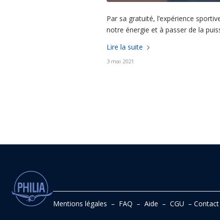
Par sa gratuité, l’expérience sport
notre énergie et à passer de la pui
Lire la suite
3 mai 2021
Mentions légales
–
FAQ
–
Aide
–
CGU
–
Contact