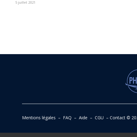
5 juillet 2021
Mentions légales
–
FAQ
–
Aide
–
CGU
–
Contact
© 20