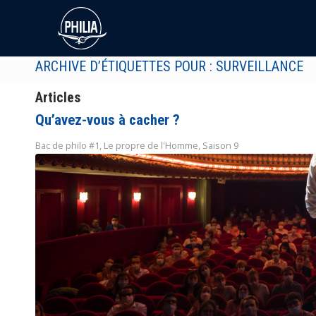
ARCHIVE D’ÉTIQUETTES POUR : SURVEILLANCE
Articles
Qu’avez-vous à cacher ?
Bac de philo #1
,
Le propre de l'Homme
,
Saison 9