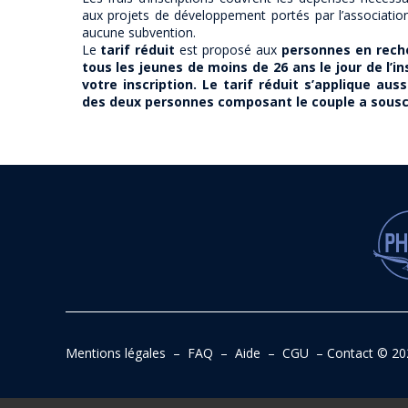
aux projets de développement portés par l’association.
aucune subvention.
Le
tarif réduit
est proposé aux
personnes en rech
tous les jeunes de moins de 26 ans le jour de l’in
votre inscription. Le tarif réduit s’applique aus
des deux personnes composant le couple a souscr
Mentions légales
–
FAQ
–
Aide
–
CGU
–
Contact
© 20