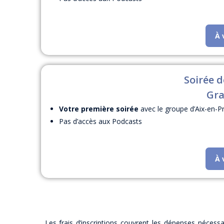
À 
Soirée 
Gra
Votre première soirée
avec le groupe d’Aix-en-Pr
Pas d’accès aux Podcasts
À 
Les frais d’inscriptions couvrent les dépenses nécess