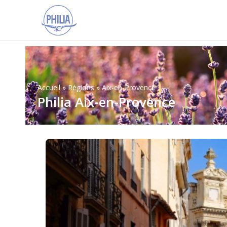
Accueil
»
Régions
»
Aix-en-Provence
Philia Aix-en-Provence