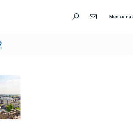
D’où vient le pouvoir des mots ?
Mon compt
2
n
te