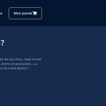
1 h 29 min
Saison 13
e
Mon panier
 ?
 de nos choix ; mais il n'est
 avons un jour posés... La
on de notre liberté ?