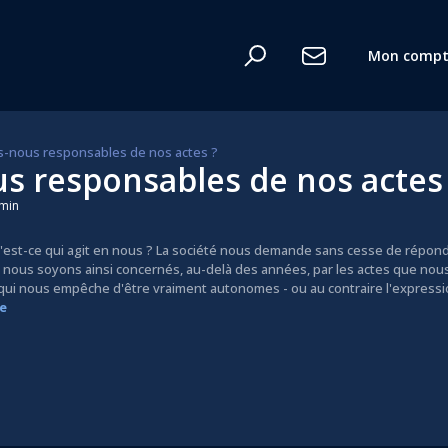
D’où vient le pouvoir des mots ?
Mon compt
nous responsables de nos actes ?
 responsables de nos actes
 min
n
u'est-ce qui agit en nous ? La société nous demande sans cesse de répondre
que nous soyons ainsi concernés, au-delà des années, par les actes que nous
on qui nous empêche d'être vraiment autonomes - ou au contraire l'expressi
e
te