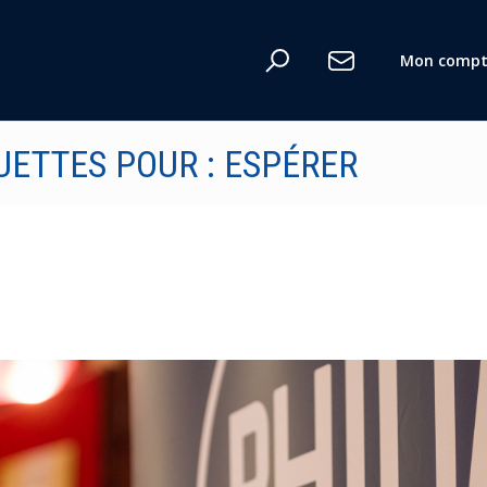
n
Mon compt
UETTES POUR : ESPÉRER
te