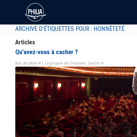
ARCHIVE D’ÉTIQUETTES POUR : HONNÊTETÉ
Articles
Qu’avez-vous à cacher ?
Bac de philo #1
,
Le propre de l'Homme
,
Saison 9