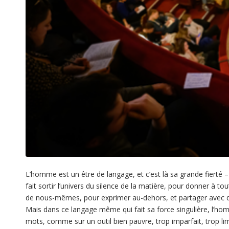
L’homme est un être de langage, et c’est là sa grande fierté 
fait sortir l’univers du silence de la matière, pour donner à to
de nous-mêmes, pour exprimer au-dehors, et partager avec d
Mais dans ce langage même qui fait sa force singulière, l’ho
mots, comme sur un outil bien pauvre, trop imparfait, trop li