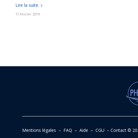
Lire la suite
11 février 2019
Mentions légales
–
FAQ
–
Aide
–
CGU
–
Contact
© 20