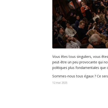
enregistrées à Paris avec François-Xavier Bellamy, puis
débouchent généralement sur un verre partagé autour de la
question du […]
Vous êtes tous singuliers, vous ête
peut-être un peu provocante qui nou
politiques plus fondamentales que 
Sommes-nous tous égaux ? Ce sera l
12 mai 2025