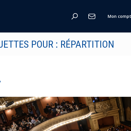
Mon compt
n
UETTES POUR : RÉPARTITION
te
?