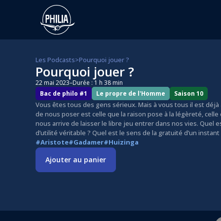
Les Podcasts
>
Pourquoi jouer ?
Pourquoi jouer ?
22 mai 2023
–
Durée : 1 h 38 min
Bac de philo #1
Le propre de l'Homme
Saison 10
Vous êtes tous des gens sérieux. Mais à vous tous il est déjà
de nous poser est celle que la raison pose à la légèreté, celle
nous arrive de laisser le libre jeu entrer dans nos vies. Quel 
d’utilité véritable ? Quel est le sens de la gratuité d’un instant 
#Aristote
#Gadamer
#Huizinga
Ajouter au panier