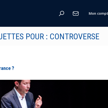
n
Mon compt
UETTES POUR : CONTROVERSE
te
érance ?