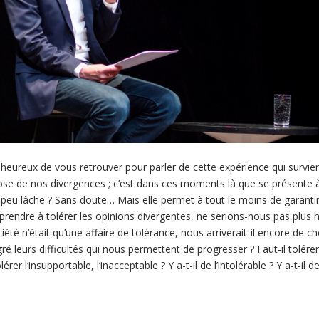
très heureux de vous retrouver pour parler de cette expérience qui sur
hose de nos divergences ; c’est dans ces moments là que se présente
n peu lâche ? Sans doute… Mais elle permet à tout le moins de garantir l
prendre à tolérer les opinions divergentes, ne serions-nous pas plus
iété n’était qu’une affaire de tolérance, nous arriverait-il encore de ch
 leurs difficultés qui nous permettent de progresser ? Faut-il tolérer 
érer l’insupportable, l’inacceptable ? Y a-t-il de l’intolérable ? Y a-t-il d