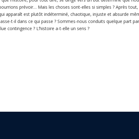
s pourrions prévoir… Mais les choses sont-elles si simples ? Après to
ui apparaît est plutôt indéterminé, chaotique, injuste et absurde même
e passe-t-il dans ce qui passe ? Sommes-nous conduits quelque part p
 contingence ? L’histoire a-t-elle un sens ?