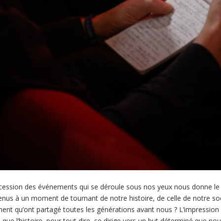
ccession des événements qui se déroule sous nos yeux nous donne le
s à un moment de tournant de notre histoire, de celle de notre socié
ent qu’ont partagé toutes les générations avant nous ? L’impression 
, que l’histoire, pour tout dire, se dirige vers un but déterminé que 