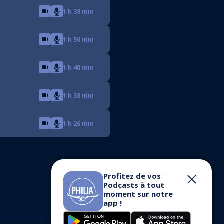
1 h 38 min
1 h 50 min
1 h 40 min
1 h 38 min
1 h 26 min
Profitez de vos
Podcasts à tout
moment sur notre
app !