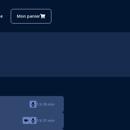
e
Mon panier
1 h 29 min
1 h 37 min