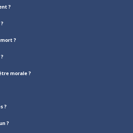
ent ?
 ?
 mort ?
 ?
 être morale ?
s ?
un ?