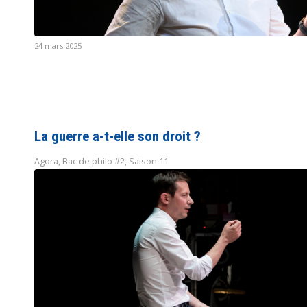
24 mars 2025
La guerre a-t-elle son droit ?
Agora
,
Bac de philo #2
,
Saison 11