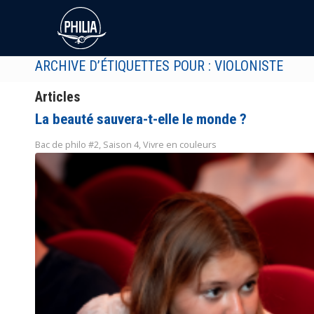
ARCHIVE D’ÉTIQUETTES POUR : VIOLONISTE
Articles
La beauté sauvera-t-elle le monde ?
Bac de philo #2
,
Saison 4
,
Vivre en couleurs