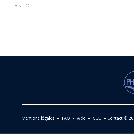
9 avril 2014
Mentions légales
–
FAQ
–
Aide
–
CGU
–
Contact
© 20