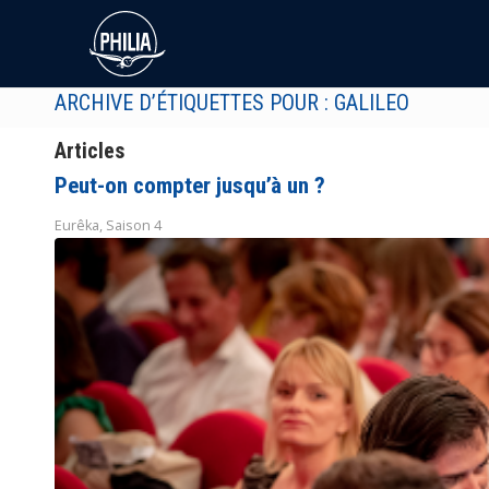
ARCHIVE D’ÉTIQUETTES POUR : GALILEO
Articles
Peut-on compter jusqu’à un ?
Eurêka
,
Saison 4