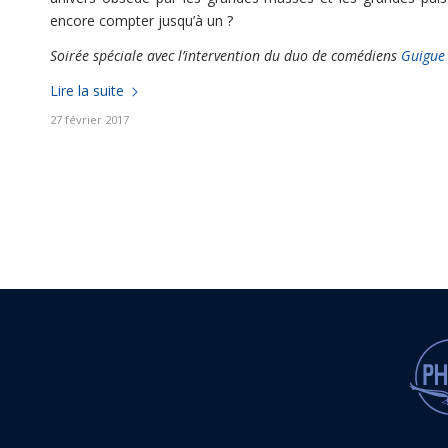
encore compter jusqu’à un ?
Soirée spéciale avec l’intervention du duo de comédiens
Guigue
Lire la suite
27 février 2017