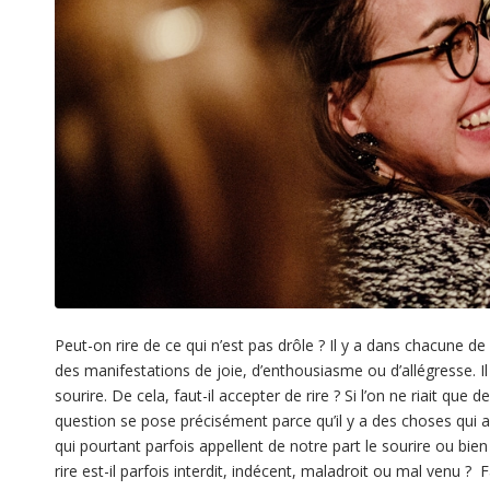
Peut-on rire de ce qui n’est pas drôle ? Il y a dans chacune de
des manifestations de joie, d’enthousiasme ou d’allégresse. I
sourire. De cela, faut-il accepter de rire ? Si l’on ne riait que 
question se pose précisément parce qu’il y a des choses qui
qui pourtant parfois appellent de notre part le sourire ou bien 
rire est-il parfois interdit, indécent, maladroit ou mal venu ? 