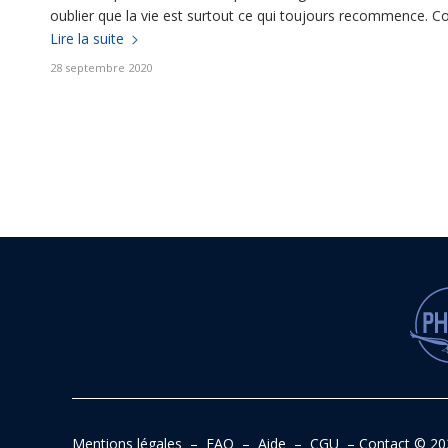
oublier que la vie est surtout ce qui toujours recommence
Lire la suite
28 septembre 2020
Mentions légales
–
FAQ
–
Aide
–
CGU
–
Contact
© 20