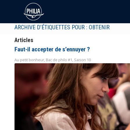
ARCHIVE D’ÉTIQUETTES POUR : OBTENIR
Articles
Faut-il accepter de s’ennuyer ?
Au petit bonheur
,
Bac de philo #1
,
Saison 10