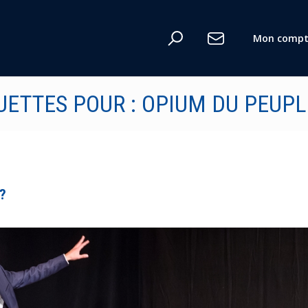
Mon compt
n
UETTES POUR : OPIUM DU PEUPL
te
 ?