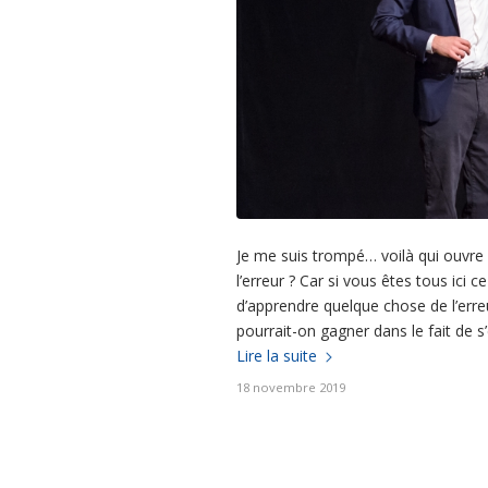
enregistrées à Paris avec François-Xavier Bellamy, puis
débouchent généralement sur un verre partagé autour de la
question du […]
Je me suis trompé… voilà qui ouvre l
l’erreur ? Car si vous êtes tous ici
d’apprendre quelque chose de l’erreur
pourrait-on gagner dans le fait de s
Lire la suite
18 novembre 2019