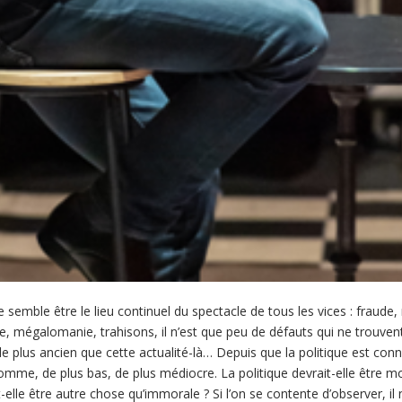
semble être le lieu continuel du spectacle de tous les vices : fraude,
e, mégalomanie, trahisons, il n’est que peu de défauts qui ne trouvent 
 de plus ancien que cette actualité-là… Depuis que la politique est co
l’homme, de plus bas, de plus médiocre. La politique devrait-elle être m
-elle être autre chose qu’immorale ? Si l’on se contente d’observer, il