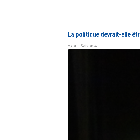
La politique devrait-elle êt
Agora
,
Saison 4