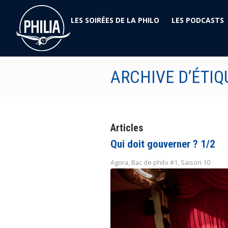
LES SOIRÉES DE LA PHILO
LES PODCASTS
ARCHIVE D’ÉTIQ
Articles
Qui doit gouverner ? 1/2
Agora
,
Bac de philo #1
,
Saison 10