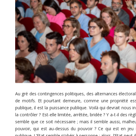
Au gré des contingences politiques, des alternances électorale
de motifs. Et pourtant demeure, comme une propriété essent
publique, il est la puissance publique. Voilà qui devrait nous
la contrôler ? Est-elle limitée, arrêtée, bridée ? Y a-t-il des rè
semble que ce soit nécessaire ; mais il semble aussi, malheu
pouvoir, qui est au-dessus du pouvoir ? Ce qui est en jeu i
publique. L’Etat semble n’obéir à personne ; alors, l’Etat peut-il