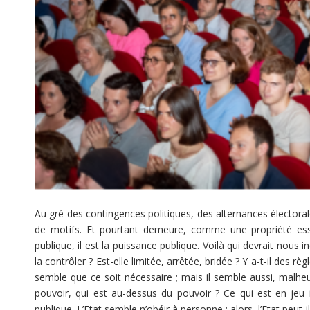
Au gré des contingences politiques, des alternances électorale
de motifs. Et pourtant demeure, comme une propriété essent
publique, il est la puissance publique. Voilà qui devrait nous
la contrôler ? Est-elle limitée, arrêtée, bridée ? Y a-t-il des rè
semble que ce soit nécessaire ; mais il semble aussi, malheu
pouvoir, qui est au-dessus du pouvoir ? Ce qui est en jeu i
publique. L’Etat semble n’obéir à personne ; alors, l’Etat peut-il