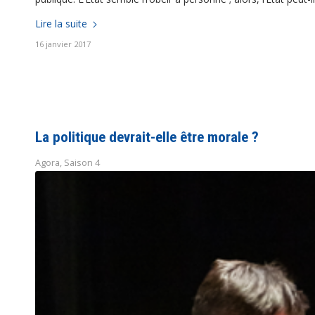
Lire la suite
16 janvier 2017
La politique devrait-elle être morale ?
Agora
,
Saison 4