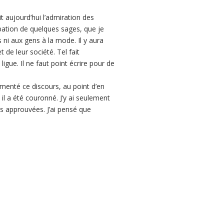
it aujourd’hui l’admiration des
bation de quelques sages, que je
s ni aux gens à la mode. Il y aura
 de leur société. Tel fait
ligue. Il ne faut point écrire pour de
ugmenté ce discours, au point d’en
 il a été couronné. J’y ai seulement
as approuvées. J’ai pensé que