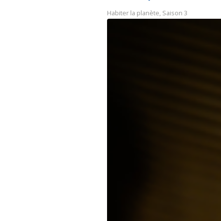
Habiter la planète
,
Saison 3