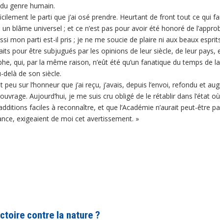
 du genre humain.
ilement le parti que j’ai osé prendre. Heurtant de front tout ce qui fa
un blâme universel ; et ce n’est pas pour avoir été honoré de l’appro
ssi mon parti est-il pris ; je ne me soucie de plaire ni aux beaux esprit
 pour être subjugués par les opinions de leur siècle, de leur pays, et
sophe, qui, par la même raison, n’eût été qu’un fanatique du temps de la 
u-delà de son siècle.
 peu sur l’honneur que j’ai reçu, j’avais, depuis l’envoi, refondu et a
uvrage. Aujourd’hui, je me suis cru obligé de le rétablir dans l’état où
additions faciles à reconnaître, et que l’Académie n’aurait peut-être p
ssance, exigeaient de moi cet avertissement.
»
ctoire contre la nature ?