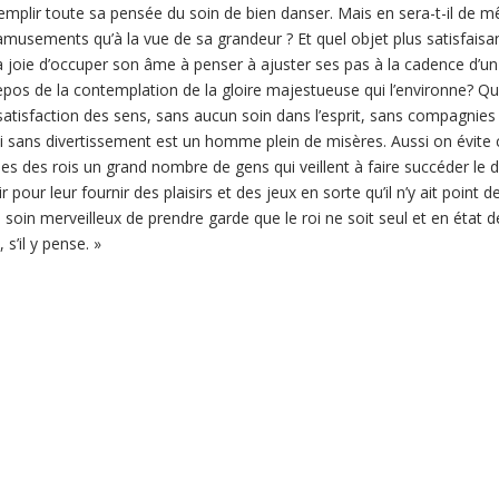
plir toute sa pensée du soin de bien danser. Mais en sera-t-il de mêm
amusements qu’à la vue de sa grandeur ? Et quel objet plus satisfaisa
sa joie d’occuper son âme à penser à ajuster ses pas à la cadence d’u
n repos de la contemplation de la gloire majestueuse qui l’environne? Q
 satisfaction des sens, sans aucun soin dans l’esprit, sans compagnies
un roi sans divertissement est un homme plein de misères. Aussi on évi
s des rois un grand nombre de gens qui veillent à faire succéder le di
 pour leur fournir des plaisirs et des jeux en sorte qu’il n’y ait point de
soin merveilleux de prendre garde que le roi ne soit seul et en état 
, s’il y pense.
»