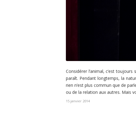
s’articulent autour de la projection des Soirées de la Philo
enregistrées à Paris avec François-Xavier Bellamy, puis
débouchent généralement sur un verre partagé autour de la
question du […]
Considérer l’animal, c’est toujours
paraît. Pendant longtemps, la natur
rien n’est plus commun que de parle
ou de la relation aux autres. Mais 
15 janvier 2014