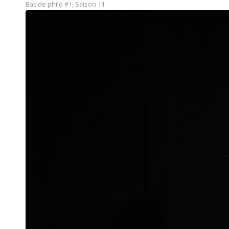
Bac de philo #1
,
Saison 11