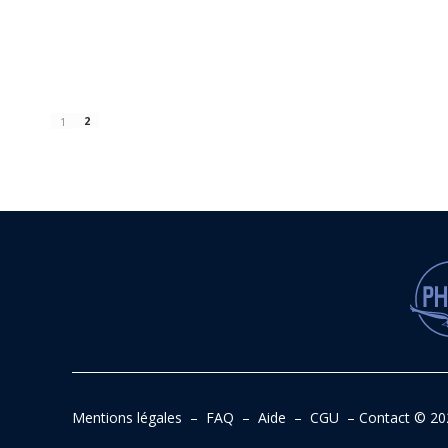
2
1
Mentions légales
–
FAQ
–
Aide
–
CGU
–
Contact
© 20