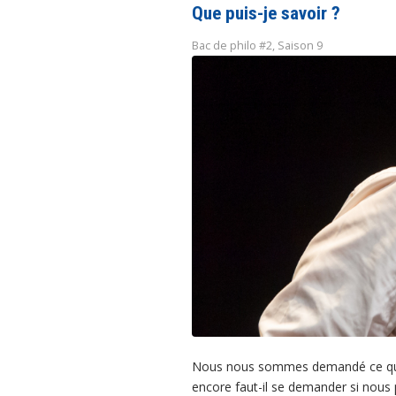
Que puis-je savoir ?
Bac de philo #2
,
Saison 9
Nous nous sommes demandé ce que no
encore faut-il se demander si nous 