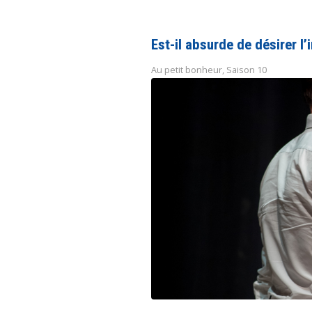
Est-il absurde de désirer l
Au petit bonheur
,
Saison 10