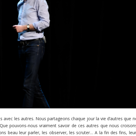
 avec les autres. Nous partageons chaque jour la vie d’autres que n
Que pouvons-nous vraiment savoir de ces autres que nous croisons
 beau leur parler, les observer, les scruter… A la fin des fins, leur