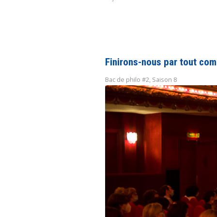
Finirons-nous par tout co
Bac de philo #2
,
Saison 8