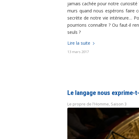
jamais cachée pour notre curiosité
murs quand nous espérons faire co
secrète de notre vie intérieure… P
pourrions connaître ? Ou faut-il r
seuls ?
Lire la suite
13 mars 2017
Le langage nous exprime-t-
Le propre de l'Homme
,
Saison 3