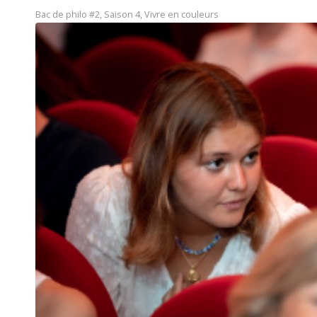
Bac de philo #2
,
Saison 4
,
Vivre en couleurs