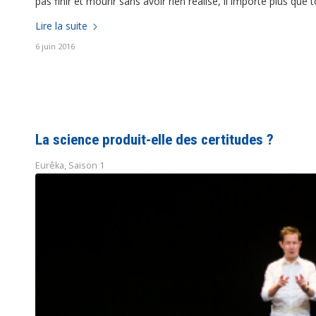
pas finir et mourir sans avoir rien réalisé, il importe plus que
Lire la suite
6 juin 2016
La science produit-elle des certitudes ?
Eurêka
,
Saison 1