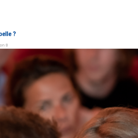
belle ?
on 8