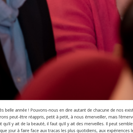
 belle année ! Pouvons-nous en dire autant de chacune de nos exist
ns peut-être réappris, petit à petit, à nous émerveiller, mais l’émervei
t qu’il y ait de la beauté, il faut qu’il y ait des merveilles. Il peut semb
e jour à faire face aux tracas les plus quotidiens, aux expériences le