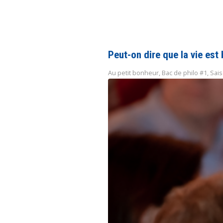
Peut-on dire que la vie est 
Au petit bonheur
,
Bac de philo #1
,
Sais