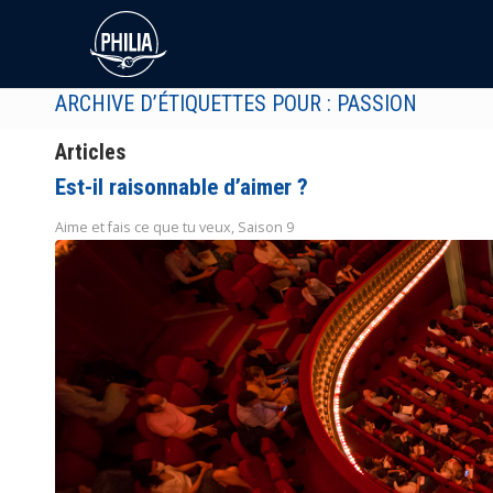
ARCHIVE D’ÉTIQUETTES POUR : PASSION
Articles
Est-il raisonnable d’aimer ?
Aime et fais ce que tu veux
,
Saison 9