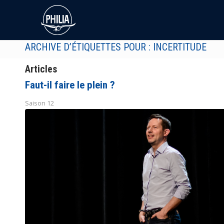
ARCHIVE D’ÉTIQUETTES POUR : INCERTITUDE
Articles
Faut-il faire le plein ?
Saison 12