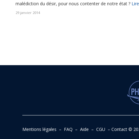
malédiction du désir, pour nous contenter de notre état ?
Lire
29 janvier 2014
Mentions légales
–
FAQ
–
Aide
–
CGU
–
Contact
© 20