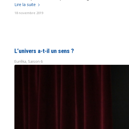
Lire la suite
18 novembre 2019
L’univers a-t-il un sens ?
Eurêka
,
Saison 6