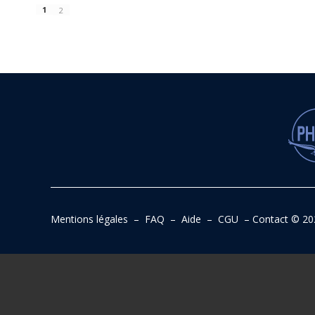
1
2
Mentions légales
–
FAQ
–
Aide
–
CGU
–
Contact
© 20