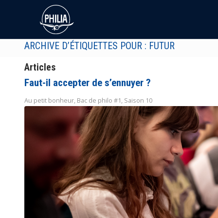
ARCHIVE D’ÉTIQUETTES POUR : FUTUR
Articles
Faut-il accepter de s’ennuyer ?
Au petit bonheur
,
Bac de philo #1
,
Saison 10